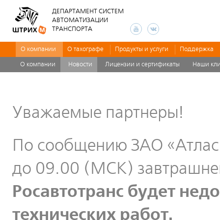
ДЕПАРТАМЕНТ СИСТЕМ
АВТОМАТИЗАЦИИ
ТРАНСПОРТА
О компании
О тахографе
Продукты и услуги
Поддержка
О компании
Новости
Лицензии и сертификаты
Наши кл
Уважаемые партнеры!
По сообщению ЗАО «Атлас-к
до 09.00 (МСК) завтрашнег
Росавтотранс будет недо
технических работ.