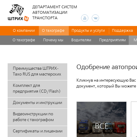
ДЕПАРТАМЕНТ СИСТЕМ
АВТОМАТИЗАЦИИ
ТРАНСПОРТА
О компании
О тахографе
Продукты и услуги
Поддержка
О тахографе
Почему мы
Водителям
Предприятиям
М
Одобрение автопро
Преимущества ШТРИХ-
Тахо RUS для мастерских
Кликнув на интересующую Вас 
Комплект для
документ, который Вы можете 
предприятия (CD/Flash)
Документы и инструкции
Видеоинструкции по
работе с тахографом
ВСЕ
Сертификаты и лицензии