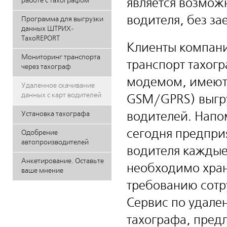
является возмож
работе с тахографом
водителя, без за
Программа для выгрузки
данных ШТРИХ-
ТахоREPORT
Клиенты компан
Мониторинг транспорта
транспорт тахог
через тахограф
модемом, имеют 
Удаленное скачивание
данных с карт водителей
GSM/GPRS) выгру
водителей. Напо
Установка тахографа
сегодня предпри
Одобрение
автопроизводителей
водителя каждые
Анкетирование. Оставьте
необходимо хран
ваше мнение
требованию сотр
Сервис по удале
тахографа, пре