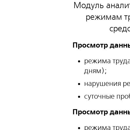
Модуль аналит
режимам тр
сред
Просмотр данны
режима труда
дням);
нарушения р
суточные про
Просмотр данны
режима труда