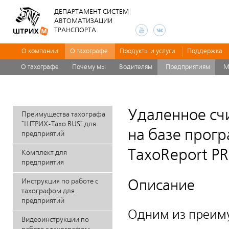
ДЕПАРТАМЕНТ СИСТЕМ
АВТОМАТИЗАЦИИ
ТРАНСПОРТА
О компании
О тахографе
Продукты и услуги
Поддержка
О тахографе
Почему мы
Водителям
Предприятиям
М
Удаленное сч
Преимущества тахографа
"ШТРИХ-Тахо RUS" для
на базе прог
предприятий
ТахоReport P
Комплект для
предприятия
Инструкция по работе с
Описание
тахографом для
предприятий
Одним из преим
Видеоинструкции по