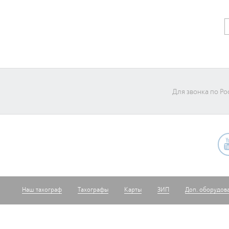
Для звонка по Ро
Наш тахограф
Тахографы
Карты
ЗИП
Доп. оборудов