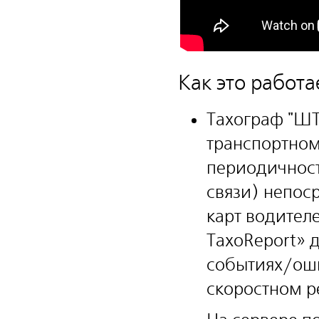
Как это работа
Тахограф "ШТ
транспортном
периодичнос
связи) непос
карт водител
ТахоReport» 
событиях/оши
скоростном 