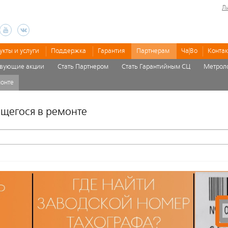
Л
укты и услуги
Поддержка
Гарантия
Партнерам
Ча|Во
Конта
твующие акции
Стать Партнером
Стать Гарантийным СЦ
Метрол
монте
ящегося в ремонте