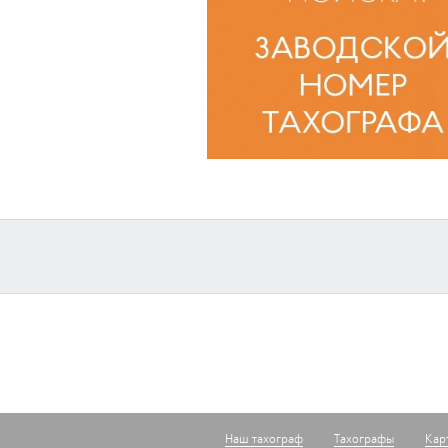
Наш тахограф
Тахографы
Кар